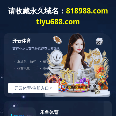
客
服
中
心