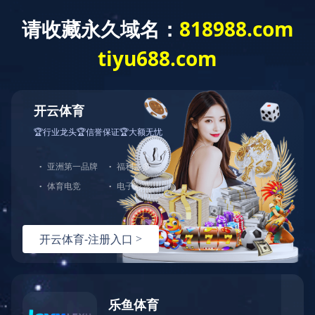
客
服
中
心