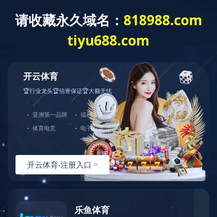
客
服
中
心